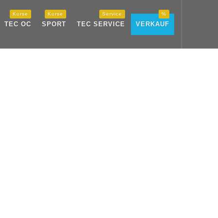
Kurse
Kurse
Service
%
TEC OC
SPORT
TEC SERVICE
VERKAUF