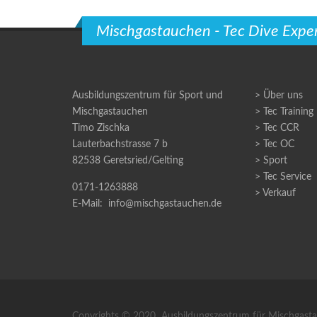
Mischgastauchen - Tec Dive Expe
Ausbildungszentrum für Sport und
> Über uns
Mischgastauchen
> Tec Training
Timo Zischka
> Tec CCR
Lauterbachstrasse 7 b
> Tec OC
82538 Geretsried/Gelting
> Sport
>
Tec Service
0171-1263888
> Verkauf
E-Mail: info@mischgastauchen.de
Copyrights © 2020 Ausbildungszentrum für Mischgast