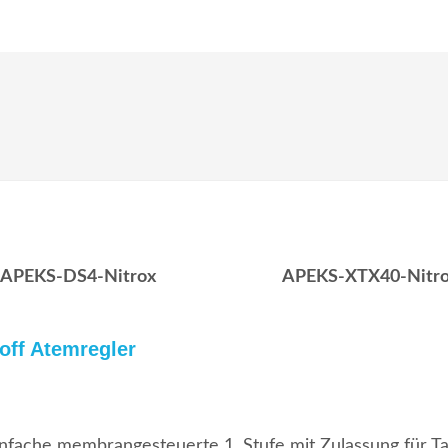
APEKS-DS4-Nitrox
APEKS-XTX40-Nitr
off Atemregler
infache membrangesteuerte 1. Stufe mit Zulassung für Ta