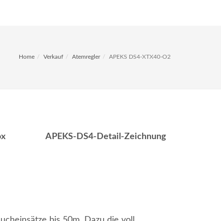
Home
Verkauf
Atemregler
APEKS DS4-XTX40-O2
ox
APEKS-DS4-Detail-Zeichnung
ucheinsätze bis 50m. Dazu die voll