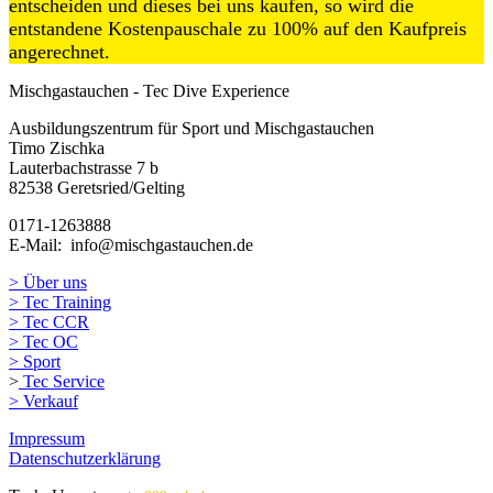
entscheiden und dieses bei uns k
aufen, so wird die
entstandene Kostenpauschale zu 100% auf den Kaufpreis
angerechnet.
Mischgastauchen - Tec Dive Experience
Ausbildungszentrum für Sport und Mischgastauchen
Timo Zischka
Lauterbachstrasse 7 b
82538 Geretsried/Gelting
0171-1263888
E-Mail: info@mischgastauchen.de
> Über uns
> Tec Training
> Tec CCR
> Tec OC
> Sport
>
Tec Service
> Verkauf
Impressum
Datenschutzerklärung